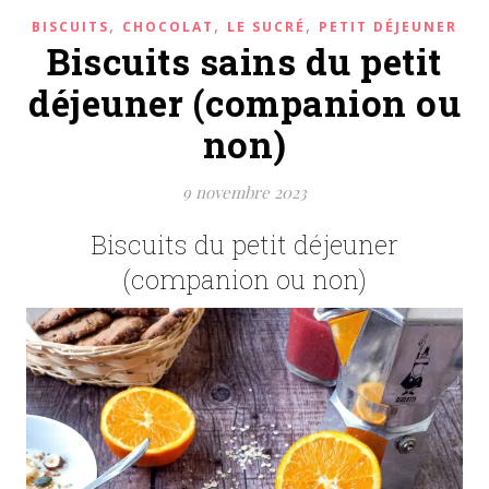
,
,
,
BISCUITS
CHOCOLAT
LE SUCRÉ
PETIT DÉJEUNER
Biscuits sains du petit
déjeuner (companion ou
non)
9 novembre 2023
Biscuits du petit déjeuner
(companion ou non)