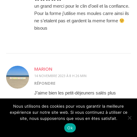
un grand merci pour le clin d’oeil et la confiance.
Pour la forme j’utilise mes moules carre ainsi ils
ne s’etalent pas et gardent la meme forme
bisous
MARION
14 NOVEMBRE 2023 À 8 H 26 MIN
RÉPONDRE
J’aime bien les petit-déjeuners salés plus
rassasiants à mon goût que les petit-déjeuenrs
Nous utilisons des cookies pour vous garantir la meilleure
sucrés. Moi, je vois bien tes biscuits en encas
expérience sur notre site web. Si vous continuez à utiliser ce
pré-sport. Ils sont très appétisants.
site, nous supposerons que vous en êtes satisfait.
Bonne journée, bises.
Ok