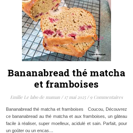
Bananabread thé matcha
et framboises
Emilie Le labo de maman
/
17 mai 2025
/
9 Commentaires
Bananabread thé matcha et framboises Coucou, Découvrez
ce bananabread au thé matcha et aux framboises, un gâteau
facile à réaliser, super moelleux, acidulé et sain. Parfait, pour
un goûter ou un encas…