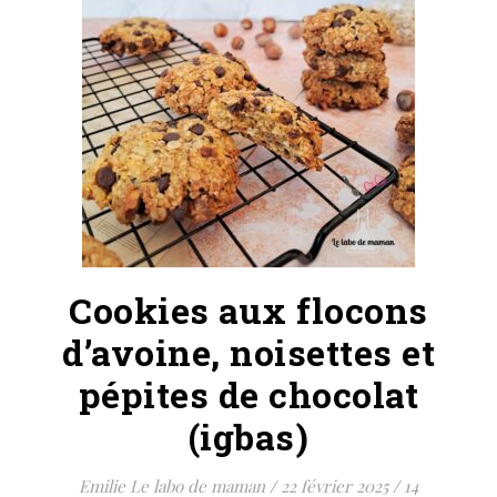
Cookies aux flocons
d’avoine, noisettes et
pépites de chocolat
(igbas)
Emilie Le labo de maman
/
22 février 2025
/
14