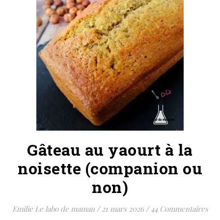
Gâteau au yaourt à la
noisette (companion ou
non)
Emilie Le labo de maman
/
21 mars 2026
/
44 Commentaires