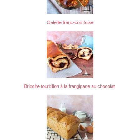
Galette franc-comtoise
Brioche tourbillon à la frangipane au chocolat