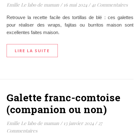
Emilie Le labo de maman
/
16 mai 2024
/
41 Commentaires
Retrouve la recette facile des tortillas de blé : ces galettes
pour réaliser des wraps, fajitas ou burritos maison sont
excellentes faites maison.
LIRE LA SUITE
Galette franc-comtoise
(companion ou non)
Emilie Le labo de maman
/
13 janvier 2024
/
27
Commentaires