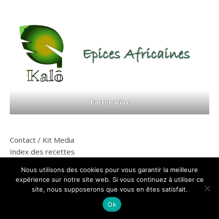
Partenariat
Contact / Kit Media
Index des recettes
Nous utilisons des cookies pour vous garantir la meilleure
expérience sur notre site web. Si vous continuez à utiliser ce
ABONNEZ-VOUS À CE BLOG PAR E-MAIL.
site, nous supposerons que vous en êtes satisfait.
Saisissez votre adresse e-mail pour vous abonner à ce blog et
Ok
recevoir une notification de chaque nouvel article par e-mail.