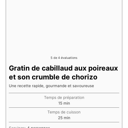
5
de
4
évaluations
Gratin de cabillaud aux poireaux
et son crumble de chorizo
Une recette rapide, gourmande et savoureuse
Temps de préparation
minutes
15
min
Temps de cuisson
minutes
25
min
Servings:
4
personnes