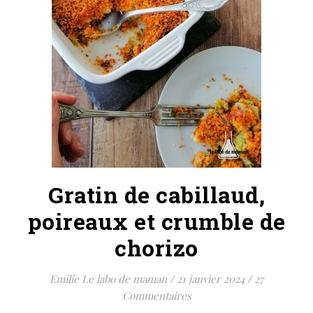
Gratin de cabillaud,
poireaux et crumble de
chorizo
Emilie Le labo de maman
/
21 janvier 2024
/
27
Commentaires