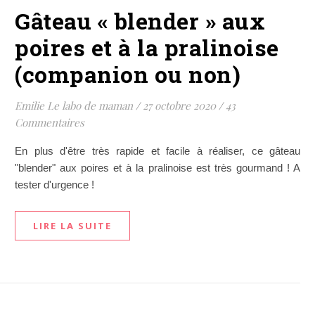
Gâteau « blender » aux
poires et à la pralinoise
(companion ou non)
Emilie Le labo de maman
/
27 octobre 2020
/
43
Commentaires
En plus d'être très rapide et facile à réaliser, ce gâteau
"blender" aux poires et à la pralinoise est très gourmand ! A
tester d'urgence !
LIRE LA SUITE