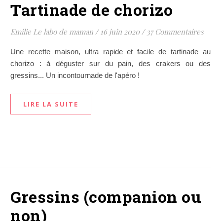
Tartinade de chorizo
Emilie Le labo de maman
/
16 juin 2020
/
37 Commentaires
Une recette maison, ultra rapide et facile de tartinade au
chorizo : à déguster sur du pain, des crakers ou des
gressins... Un incontournade de l'apéro !
LIRE LA SUITE
Gressins (companion ou
non)