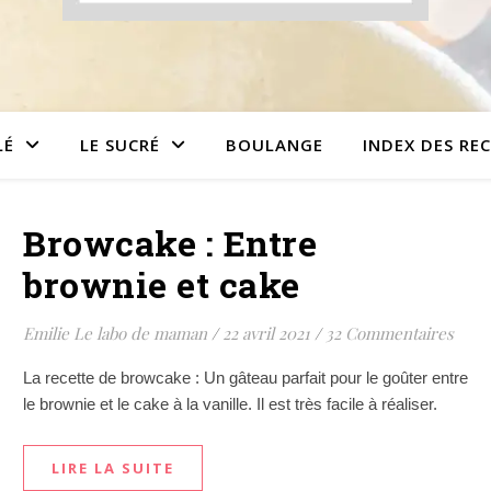
LÉ
LE SUCRÉ
BOULANGE
INDEX DES RE
Browcake : Entre
brownie et cake
Emilie Le labo de maman
/
22 avril 2021
/
32 Commentaires
La recette de browcake : Un gâteau parfait pour le goûter entre
le brownie et le cake à la vanille. Il est très facile à réaliser.
LIRE LA SUITE