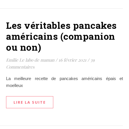
Les véritables pancakes
américains (companion
ou non)
Emilie Le labo de maman
/
16 février 2021
/
39
Commentaires
La meilleure recette de pancakes américains épais et
moelleux
LIRE LA SUITE