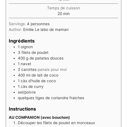
Temps de cuisson
minutes
20
min
Servings:
4
personnes
Author:
Emilie Le labo de maman
Ingrédients
1
oignon
3
filets de poulet
400
g
de patates douces
1
navet
2
carottes
panais pour moi
400
ml
de lait de coco
1
càs d'huile de coco
1
càs de curry
sel/poivre
quelques tiges de coriandre fraiches
Instructions
AU COMPANION (avec bouchon)
Découper les filets de poulet en morceaux