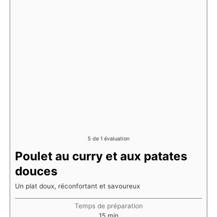
5
de 1 évaluation
Poulet au curry et aux patates
douces
Un plat doux, réconfortant et savoureux
Temps de préparation
minutes
15
min