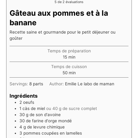
5
de
2
évaluations
Gâteau aux pommes et à la
banane
Recette saine et gourmande pour le petit déjeuner ou
goûter
Temps de préparation
minutes
15
min
Temps de cuisson
minutes
50
min
Servings:
8
parts
Author:
Emilie Le labo de maman
Ingrédients
2
oeufs
1
càs de miel
ou 40 g de sucre complet
30
g
de son d'avoine
30
de farine d'orge mondé
4
g
de levure chimique
3
pommes coupées en lamelles