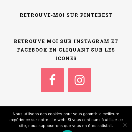
RETROUVE-MOI SUR PINTEREST
RETROUVE MOI SUR INSTAGRAM ET
FACEBOOK EN CLIQUANT SUR LES
ICÔNES
Nous utilisons des cookies pour vous garantir la meilleure
Thème Ashe par
WP
Accueil
Qui suis-je ?
Contact / Kit Media
expérience sur notre site web. Si vous continuez à utiliser ce
Royal
.
site, nous supposerons que vous en êtes satisfait.