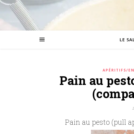
LE SA
APÉRITIFS/E
Pain au pesto
(compa
2
Pain au pesto (pull 