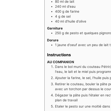
80
ml
de lait
240
ml
d'eau
400
g
de farine
4
g
de sel
40
ml
d'huile d'olive
Garniture
250
g
de pesto et quelques pignons
Dorure
1
jaune d'oeuf avec un peu de lait 
Instructions
AU COMPANION
Dans le bol muni du couteau Pétrir
l'eau, le lait et le miel puis pro
Ajouter la farine, le sel, l'huile 
Retirer le couteau, bouler la pâte 
avec un torchon par dessus le couv
Dégazer la pâte puis l'étaler en re
plan de travail
Etaler le pesto sur une moitié dans 