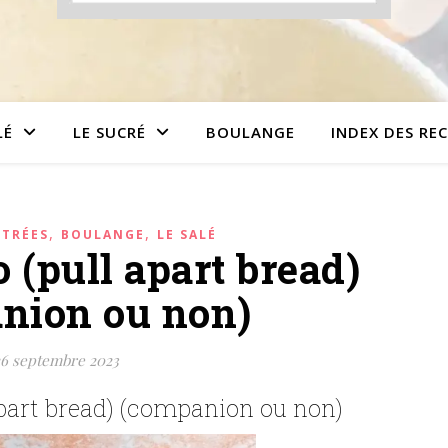
LÉ
LE SUCRÉ
BOULANGE
INDEX DES RE
,
,
NTRÉES
BOULANGE
LE SALÉ
 (pull apart bread)
nion ou non)
6 septembre 2023
apart bread) (companion ou non)