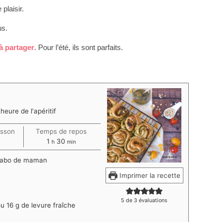
plaisir.
us.
à partager
. Pour l’été, ils sont parfaits.
heure de l'apéritif
isson
Temps de repos
tes
heure
minutes
1
30
h
min
 labo de maman
Imprimer la recette
5
de
3
évaluations
u 16 g de levure fraîche