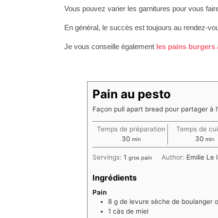
Vous pouvez varier les garnitures pour vous faire 
En général, le succès est toujours au rendez-vo
Je vous conseille également
les pains burgers 
Pain au pesto
Façon pull apart bread pour partager à l'
Temps de préparation
Temps de cu
minutes
minu
30
30
min
min
Servings:
1
Author:
Emilie Le
gros pain
Ingrédients
Pain
8
g
de levure sèche de boulanger o
1
càs de miel