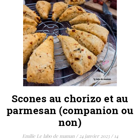
Scones au chorizo et au
parmesan (companion ou
non)
Emilie Le labo de maman
/
24 janvier 2023
/
14