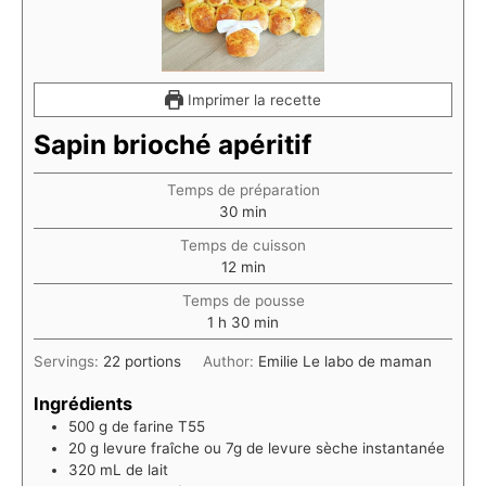
Imprimer la recette
Sapin brioché apéritif
Temps de préparation
minutes
30
min
Temps de cuisson
minutes
12
min
Temps de pousse
heure
minutes
1
h
30
min
Servings:
22
portions
Author:
Emilie Le labo de maman
Ingrédients
500
g
de farine T55
20
g
levure fraîche ou 7g de levure sèche instantanée
320
mL
de lait