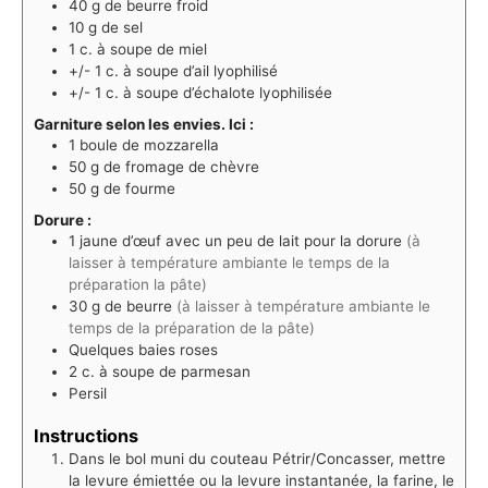
40
g
de beurre froid
10
g
de sel
1
c. à soupe
de miel
+/- 1
c. à soupe
d’ail lyophilisé
+/- 1
c. à soupe
d’échalote lyophilisée
Garniture selon les envies. Ici :
1
boule de mozzarella
50
g
de fromage de chèvre
50
g
de fourme
Dorure :
1
jaune d’œuf avec un peu de lait pour la dorure
(à
laisser à température ambiante le temps de la
préparation la pâte)
30
g
de beurre
(à laisser à température ambiante le
temps de la préparation de la pâte)
Quelques baies roses
2
c. à soupe
de parmesan
Persil
Instructions
Dans le bol muni du couteau Pétrir/Concasser, mettre
la levure émiettée ou la levure instantanée, la farine, le