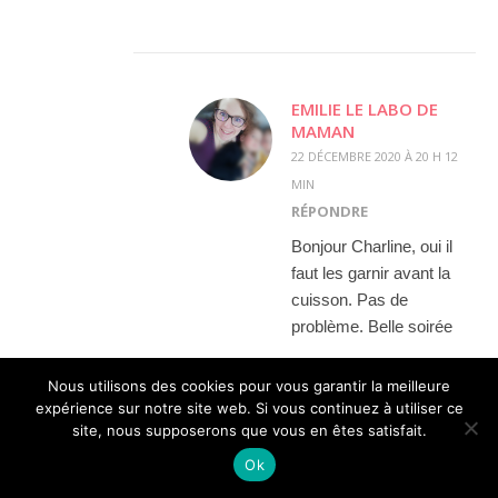
EMILIE LE LABO DE
MAMAN
22 DÉCEMBRE 2020 À 20 H 12
MIN
RÉPONDRE
Bonjour Charline, oui il
faut les garnir avant la
cuisson. Pas de
problème. Belle soirée
Nous utilisons des cookies pour vous garantir la meilleure
expérience sur notre site web. Si vous continuez à utiliser ce
site, nous supposerons que vous en êtes satisfait.
Ok
SAMAR