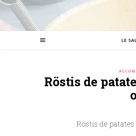
LE SA
ACCOM
Röstis de pata
Röstis de patate