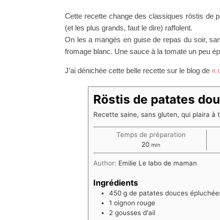
Cette recette change des classiques röstis de
(et les plus grands, faut le dire) raffolent.
On les a mangés en guise de repas du soir, sa
fromage blanc. Une sauce à la tomate un peu épic
J’ai dénichée cette belle recette sur le blog de
« 
Röstis de patates do
Recette saine, sans gluten, qui plaira à 
Temps de préparation
minutes
20
min
Author:
Emilie Le labo de maman
Ingrédients
450
g
de patates douces épluchée
1
oignon rouge
2
gousses d'ail