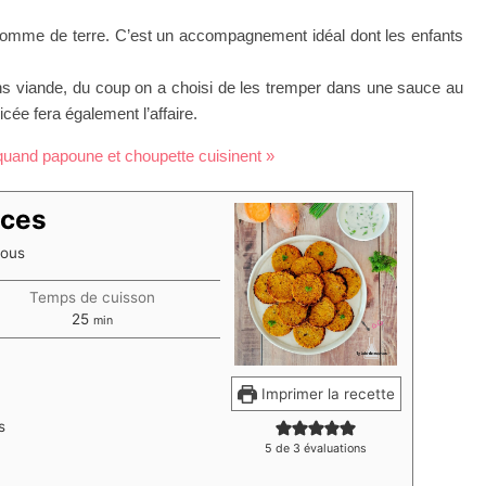
 pomme de terre. C’est un accompagnement idéal dont les enfants
ns viande, du coup on a choisi de les tremper dans une sauce au
ée fera également l’affaire.
quand papoune et choupette cuisinent »
uces
tous
Temps de cuisson
minutes
25
min
Imprimer la recette
s
5
de
3
évaluations