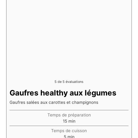
5
de
5
évaluations
Gaufres healthy aux légumes
Gaufres salées aux carottes et champignons
Temps de préparation
minutes
15
min
Temps de cuisson
minutes
5
min