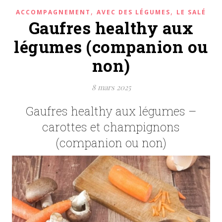
,
,
ACCOMPAGNEMENT
AVEC DES LÉGUMES
LE SALÉ
Gaufres healthy aux
légumes (companion ou
non)
8 mars 2025
Gaufres healthy aux légumes –
carottes et champignons
(companion ou non)