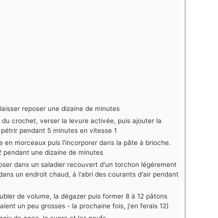
et laisser reposer une dizaine de minutes
du crochet, verser la levure activée, puis ajouter la
uis pétrir pendant 5 minutes en vitesse 1
 en morceaux puis l'incorporer dans la pâte à brioche.
 2 pendant une dizaine de minutes
époser dans un saladier recouvert d'un torchon légérement
dans un endroit chaud, à l'abri des courants d'air pendant
oubler de volume, la dégazer puis former 8 à 12 pâtons
étaient un peu grosses - la prochaine fois, j'en ferais 12)
noix de coco, le sucre et les oeufs.