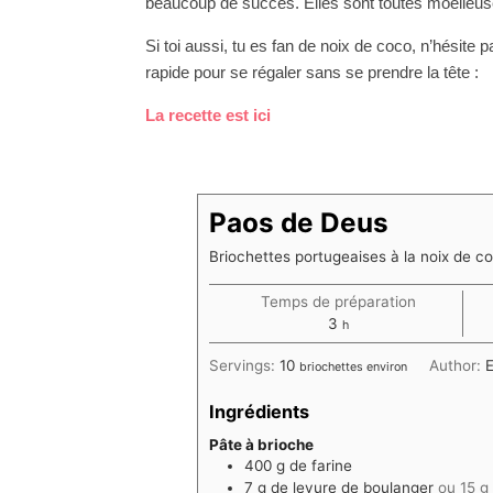
beaucoup de succés. Elles sont toutes moelleu
Si toi aussi, tu es fan de noix de coco, n’hésite
rapide pour se régaler sans se prendre la tête :
La recette est ici
Paos de Deus
Briochettes portugeaises à la noix de c
Temps de préparation
heures
3
h
Servings:
10
Author:
E
briochettes environ
Ingrédients
Pâte à brioche
400
g
de farine
7
g
de levure de boulanger
ou 15 g