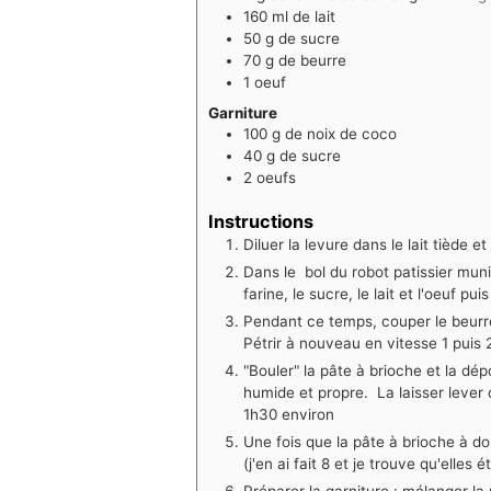
160
ml
de lait
50
g
de sucre
70
g
de beurre
1
oeuf
Garniture
100
g
de noix de coco
40
g
de sucre
2
oeufs
Instructions
Diluer la levure dans le lait tiède 
Dans le bol du robot patissier muni 
farine, le sucre, le lait et l'oeuf p
Pendant ce temps, couper le beurre
Pétrir à nouveau en vitesse 1 puis
"Bouler" la pâte à brioche et la d
humide et propre. La laisser lever 
1h30 environ
Une fois que la pâte à brioche à d
(j'en ai fait 8 et je trouve qu'elles 
Préparer la garniture : mélanger la 