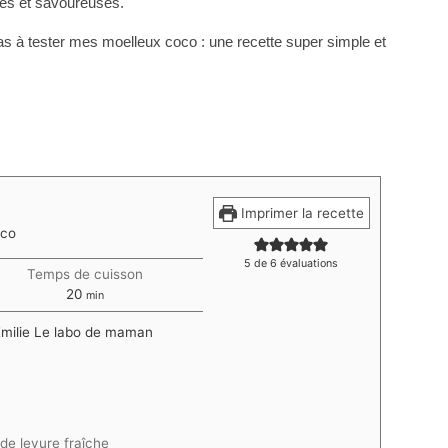
ses et savoureuses.
 pas à tester mes moelleux coco : une recette super simple et
Imprimer la recette
oco
5
de
6
évaluations
Temps de cuisson
minutes
20
min
milie Le labo de maman
 de levure fraîche