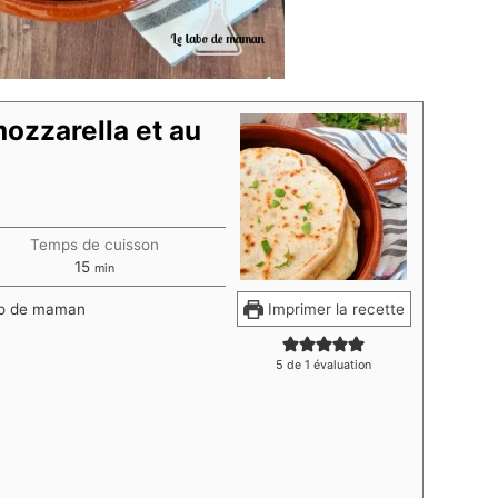
 mozzarella et au
Temps de cuisson
minutes
15
min
abo de maman
Imprimer la recette
5
de 1 évaluation