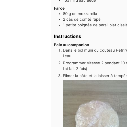
155
ml
d'eau tiède
Farce
80
g
de mozzarella
2
càs de comté râpé
1
petite poignée de persil plat cisel
Instructions
Pain au companion
Dans le bol muni du couteau Pétrir/Co
l'eau
Programmer Vitesse 2 pendant 10 m
l'ai fait 2 fois)
Filmer la pâte et la laisser à temp