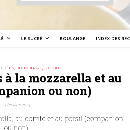
LÉ
LE SUCRÉ
BOULANGE
INDEX DES RE
,
,
NTRÉES
BOULANGE
LE SALÉ
s à la mozzarella et au
mpanion ou non)
25 février 2024
rella, au comté et au persil (companion
ou non)