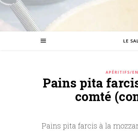
LE SA
APÉRITIFS/E
Pains pita farci
comté (co
Pains pita farcis à la mozza