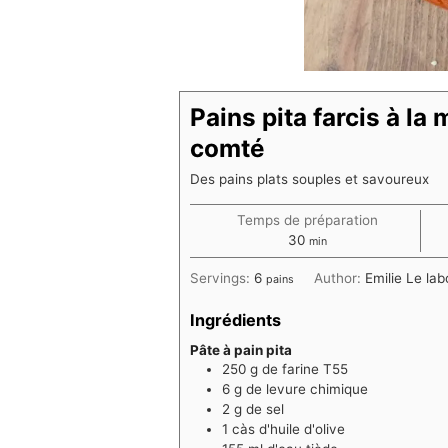
Pains pita farcis à la
comté
Des pains plats souples et savoureux
Temps de préparation
minutes
30
min
Servings:
6
Author:
Emilie Le l
pains
Ingrédients
Pâte à pain pita
250
g
de farine T55
6
g
de levure chimique
2
g
de sel
1
càs d'huile d'olive