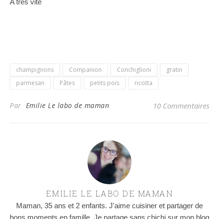
A très vite
champignons
Companion
Conchiglioni
gratin
parmesan
Pâtes
petits pois
ricotta
Par
Emilie Le labo de maman
10 Commentaires
EMILIE LE LABO DE MAMAN
Maman, 35 ans et 2 enfants. J'aime cuisiner et partager de
bons moments en famille. Je partage sans chichi sur mon blog