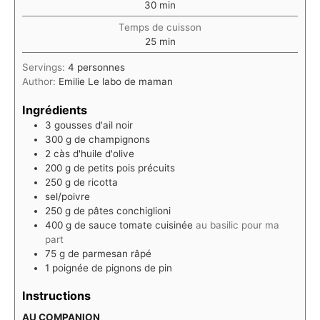
minutes
30
min
Temps de cuisson
minutes
25
min
Servings:
4
personnes
Author:
Emilie Le labo de maman
Ingrédients
3
gousses d'ail noir
300
g
de champignons
2
càs d'huile d'olive
200
g
de petits pois précuits
250
g
de ricotta
sel/poivre
250
g
de pâtes conchiglioni
400
g
de sauce tomate cuisinée
au basilic pour ma
part
75
g
de parmesan râpé
1
poignée de pignons de pin
Instructions
AU COMPANION