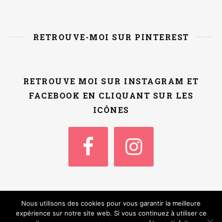
RETROUVE-MOI SUR PINTEREST
RETROUVE MOI SUR INSTAGRAM ET
FACEBOOK EN CLIQUANT SUR LES
ICÔNES
Nous utilisons des cookies pour vous garantir la meilleure
Thème Ashe par
WP
Accueil
Qui suis-je ?
Contact / Kit Media
expérience sur notre site web. Si vous continuez à utiliser ce