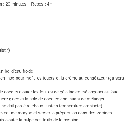
n : 20 minutes – Repos : 4H
tatif)
un bol d’eau froide
y (en inox pour moi), les fouets et la crème au congélateur (ça sera
de coco et ajouter les feuilles de gélatine en mélangeant au fouet
 sucre glace et la noix de coco en continuant de mélanger
, il ne doit pas être chaud, juste à température ambiante)
avec une maryse et verser la préparation dans des verrines
s ajouter la pulpe des fruits de la passion