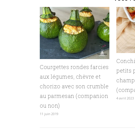
Conchi
Courgettes rondes farcies
petits 
aux légumes, chèvre et
champ
chorizo avec son crumble
(compa
au parmesan (companion
4 avril 2023
ou non)
11 juin 2019