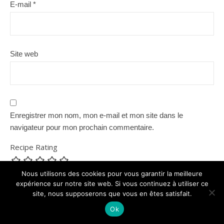
E-mail
*
Site web
Enregistrer mon nom, mon e-mail et mon site dans le
navigateur pour mon prochain commentaire.
Recipe Rating
Nous utilisons des cookies pour vous garantir la meilleure
expérience sur notre site web. Si vous continuez à utiliser ce
Commentaire
site, nous supposerons que vous en êtes satisfait.
Ok