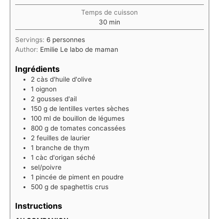
Temps de cuisson
minutes
30
min
Servings:
6
personnes
Author:
Emilie Le labo de maman
Ingrédients
2
càs d'huile d'olive
1
oignon
2
gousses d'ail
150
g
de lentilles vertes sèches
100
ml
de bouillon de légumes
800
g
de tomates concassées
2
feuilles de laurier
1
branche de thym
1
càc d'origan séché
sel/poivre
1
pincée de piment en poudre
500 g de spaghettis crus
Instructions