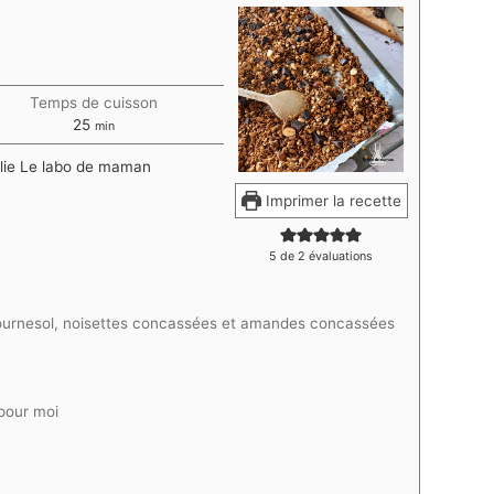
Temps de cuisson
minutes
25
min
lie Le labo de maman
Imprimer la recette
5
de
2
évaluations
 tournesol, noisettes concassées et amandes concassées
pour moi