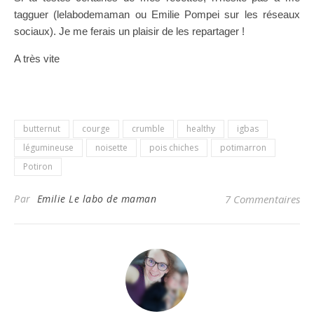
tagguer (lelabodemaman ou Emilie Pompei sur les réseaux
sociaux). Je me ferais un plaisir de les repartager !
A très vite
butternut
courge
crumble
healthy
igbas
légumineuse
noisette
pois chiches
potimarron
Potiron
Par
Emilie Le labo de maman
7 Commentaires