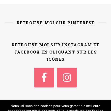
RETROUVE-MOI SUR PINTEREST
RETROUVE MOI SUR INSTAGRAM ET
FACEBOOK EN CLIQUANT SUR LES
ICÔNES
Nous utilisons des cookies pour vous garantir la meilleure
Thème Ashe par
WP
Accueil
Qui suis-je ?
Contact / Kit Media
expérience sur notre site web. Si vous continuez à utiliser ce