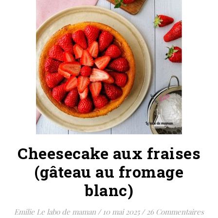
Cheesecake aux fraises
(gâteau au fromage
blanc)
Emilie Le labo de maman
/
10 mai 2025
/
26 Commentaires