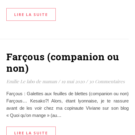
LIRE LA SUITE
Farçous (companion ou
non)
Emilie Le labo de maman
/
19 mai 2020
/
30 Commentaires
Farçous : Galettes aux feuilles de blettes (companion ou non)
Farçous… Kesako?! Alors, étant lyonnaise, je te rassure
avant de les voir chez ma copinaute Viviane sur son blog
« Quoi qu’on mange » (au…
LIRE LA SUITE