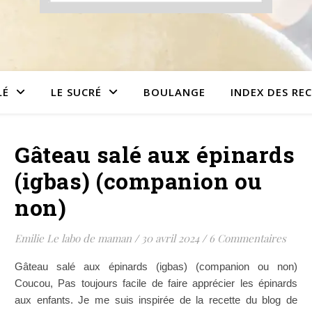
LÉ
LE SUCRÉ
BOULANGE
INDEX DES RE
Gâteau salé aux épinards
(igbas) (companion ou
non)
Emilie Le labo de maman
/
30 avril 2024
/
6 Commentaires
Gâteau salé aux épinards (igbas) (companion ou non)
Coucou, Pas toujours facile de faire apprécier les épinards
aux enfants. Je me suis inspirée de la recette du blog de