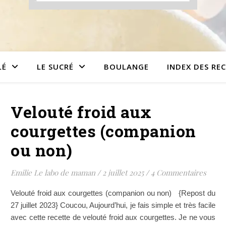
LÉ
LE SUCRÉ
BOULANGE
INDEX DES RE
Velouté froid aux
courgettes (companion
ou non)
Emilie Le labo de maman
/
2 juillet 2025
/
4 Commentaires
Velouté froid aux courgettes (companion ou non) {Repost du
27 juillet 2023} Coucou, Aujourd’hui, je fais simple et très facile
avec cette recette de velouté froid aux courgettes. Je ne vous