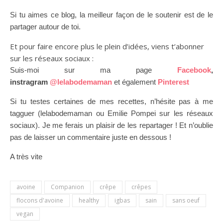
Si tu aimes ce blog, la meilleur façon de le soutenir est de le
partager autour de toi.
Et pour faire encore plus le plein d’idées, viens t’abonner
sur les réseaux sociaux :
Suis-moi sur ma page
Facebook
,
instragram
@lelabodemaman
et également
Pinterest
Si tu testes certaines de mes recettes, n’hésite pas à me
tagguer (lelabodemaman ou Emilie Pompei sur les réseaux
sociaux). Je me ferais un plaisir de les repartager ! Et n’oublie
pas de laisser un commentaire juste en dessous !
A très vite
avoine
Companion
crêpe
crêpes
flocons d'avoine
healthy
igbas
sain
sans oeuf
vegan