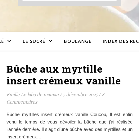
LÉ
LE SUCRÉ
BOULANGE
INDEX DES RE
Bûche aux myrtille
insert crémeux vanille
Emilie Le labo de maman
/
7 décembre 2025
/
8
Commentaires
Bûche myrtilles insert crémeux vanille Coucou, Il est enfin
venu le temps de vous dévoiler la bûche que j’ai réalisée
l’année dernière. Il s’agit d’une bûche avec des myrtilles et un
insert crémeux…