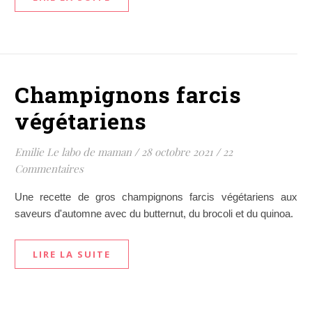
Champignons farcis
végétariens
Emilie Le labo de maman
/
28 octobre 2021
/
22
Commentaires
Une recette de gros champignons farcis végétariens aux
saveurs d'automne avec du butternut, du brocoli et du quinoa.
LIRE LA SUITE