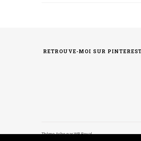
RETROUVE-MOI SUR PINTERES
Thème Ashe par
WP Royal
.