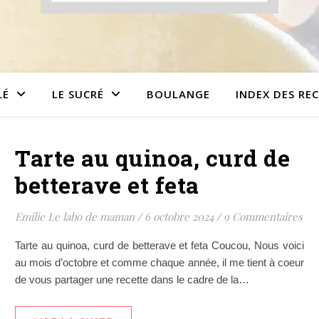
LÉ
LE SUCRÉ
BOULANGE
INDEX DES RE
Tarte au quinoa, curd de
betterave et feta
Emilie Le labo de maman
/
6 octobre 2024
/
9 Commentaires
Tarte au quinoa, curd de betterave et feta Coucou, Nous voici
au mois d’octobre et comme chaque année, il me tient à coeur
de vous partager une recette dans le cadre de la…