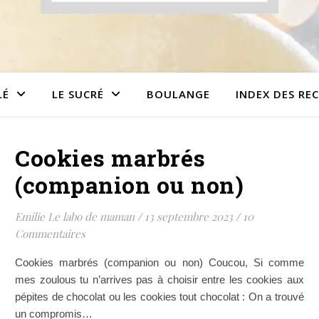
LÉ
LE SUCRÉ
BOULANGE
INDEX DES RE
Cookies marbrés
(companion ou non)
Emilie Le labo de maman
/
13 septembre 2023
/
10
Commentaires
Cookies marbrés (companion ou non) Coucou, Si comme
mes zoulous tu n’arrives pas à choisir entre les cookies aux
pépites de chocolat ou les cookies tout chocolat : On a trouvé
un compromis…