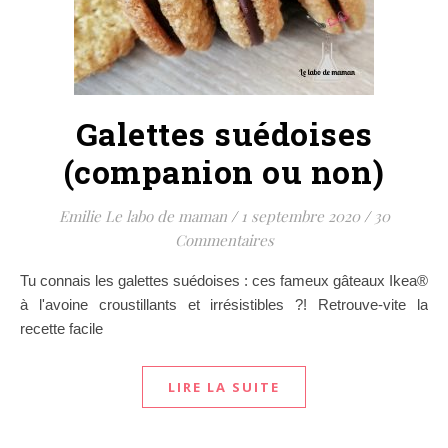
Galettes suédoises
(companion ou non)
Emilie Le labo de maman
/
1 septembre 2020
/
30
Commentaires
Tu connais les galettes suédoises : ces fameux gâteaux Ikea®
à l'avoine croustillants et irrésistibles ?! Retrouve-vite la
recette facile
LIRE LA SUITE