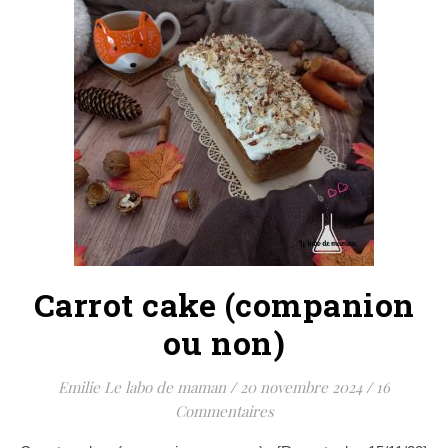
Carrot cake (companion
ou non)
Emilie Le labo de maman
/
20 novembre 2024
/
16
Commentaires