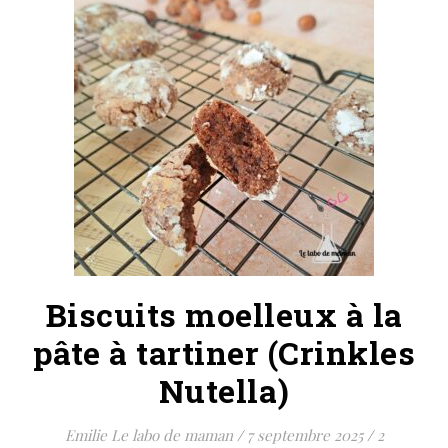
Biscuits moelleux à la
pâte à tartiner (Crinkles
Nutella)
Emilie Le labo de maman
/
7 septembre 2025
/
2