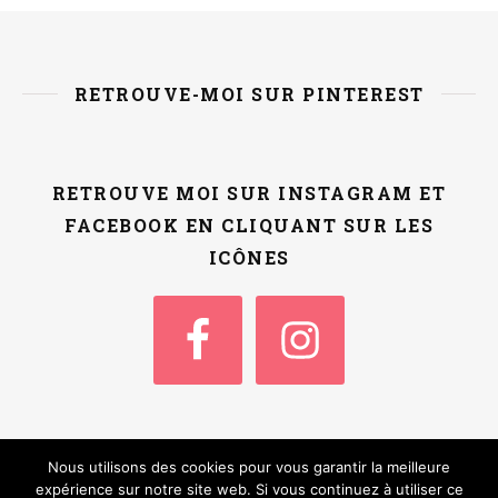
RETROUVE-MOI SUR PINTEREST
RETROUVE MOI SUR INSTAGRAM ET
FACEBOOK EN CLIQUANT SUR LES
ICÔNES
Nous utilisons des cookies pour vous garantir la meilleure
Thème Ashe par
WP
Accueil
Qui suis-je ?
Contact / Kit Media
expérience sur notre site web. Si vous continuez à utiliser ce