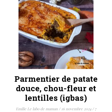
Parmentier de patate
douce, chou-fleur et
lentilles (igbas)
Emilie Le labo de maman
/
16 novembre 2024
/
7