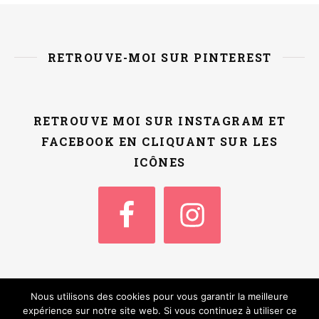
RETROUVE-MOI SUR PINTEREST
RETROUVE MOI SUR INSTAGRAM ET
FACEBOOK EN CLIQUANT SUR LES
ICÔNES
Nous utilisons des cookies pour vous garantir la meilleure
Thème Ashe par
WP
Accueil
Qui suis-je ?
Contact / Kit Media
expérience sur notre site web. Si vous continuez à utiliser ce