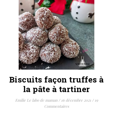
Biscuits façon truffes à
la pâte à tartiner
Emilie Le labo de maman
/
16 décembre 2021
/
19
Commentaires