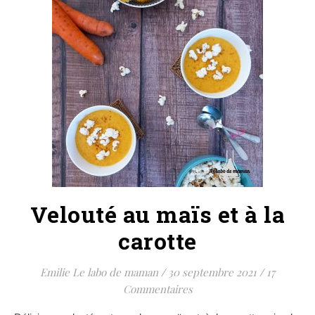
Velouté au maïs et à la
carotte
Emilie Le labo de maman
/
30 septembre 2021
/
17
Commentaires