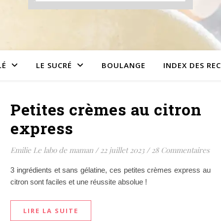
LÉ
LE SUCRÉ
BOULANGE
INDEX DES RE
Petites crèmes au citron
express
Emilie Le labo de maman
/
22 juillet 2023
/
28 Commentaires
3 ingrédients et sans gélatine, ces petites crèmes express au
citron sont faciles et une réussite absolue !
LIRE LA SUITE