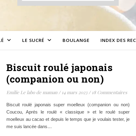
LÉ
LE SUCRÉ
BOULANGE
INDEX DES RE
Biscuit roulé japonais
(companion ou non)
Emilie Le labo de maman
/
14 mars 2023
/
18 Commentaires
Biscuit roulé japonais super moelleux (companion ou non)
Coucou, Aprés le roulé « classique » et le roulé super
moelleux au cacao et depuis le temps que je voulais tester, je
me suis lancée dans…