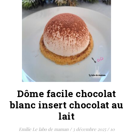
Dôme facile chocolat
blanc insert chocolat au
lait
Emilie Le labo de maman
/
3 décembre 2025
/
10