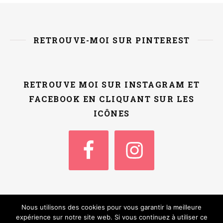
RETROUVE-MOI SUR PINTEREST
RETROUVE MOI SUR INSTAGRAM ET
FACEBOOK EN CLIQUANT SUR LES
ICÔNES
Nous utilisons des cookies pour vous garantir la meilleure
Thème Ashe par
WP
Accueil
Qui suis-je ?
Contact / Kit Media
expérience sur notre site web. Si vous continuez à utiliser ce