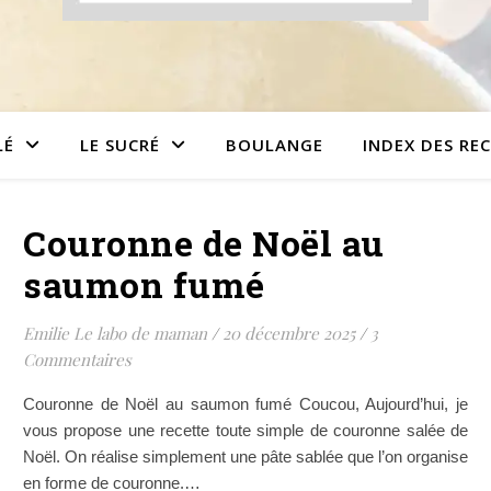
LÉ
LE SUCRÉ
BOULANGE
INDEX DES RE
Couronne de Noël au
saumon fumé
Emilie Le labo de maman
/
20 décembre 2025
/
3
Commentaires
Couronne de Noël au saumon fumé Coucou, Aujourd’hui, je
vous propose une recette toute simple de couronne salée de
Noël. On réalise simplement une pâte sablée que l’on organise
en forme de couronne.…