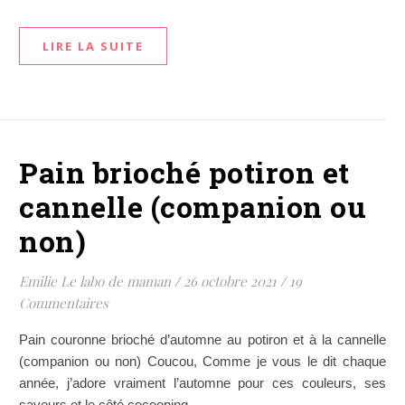
LIRE LA SUITE
Pain brioché potiron et
cannelle (companion ou
non)
Emilie Le labo de maman
/
26 octobre 2021
/
19
Commentaires
Pain couronne brioché d’automne au potiron et à la cannelle
(companion ou non) Coucou, Comme je vous le dit chaque
année, j’adore vraiment l’automne pour ces couleurs, ses
saveurs et le côté cocooning.…