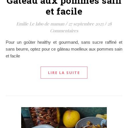
Gâteau aux pommes sain
et facile
Emilie Le labo de maman
/
27 septembre 2025
/
28
Commentaires
Pour un goûter healthy et gourmand, sans sucre raffiné et
sans beurre, optez pour ce gâteau moelleux aux pommes sain
et facile
LIRE LA SUITE